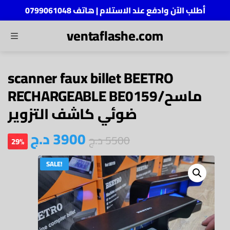
أطلب الآن وادفع عند الاستلام | هاتف 0799061048
ventaflashe.com
MENU
ch
scanner faux billet BEETRO
RECHARGEABLE BE0159/ماسح
ضوئي كاشف التزوير
د.ج
3900
د.ج
5500
29%
SALE!