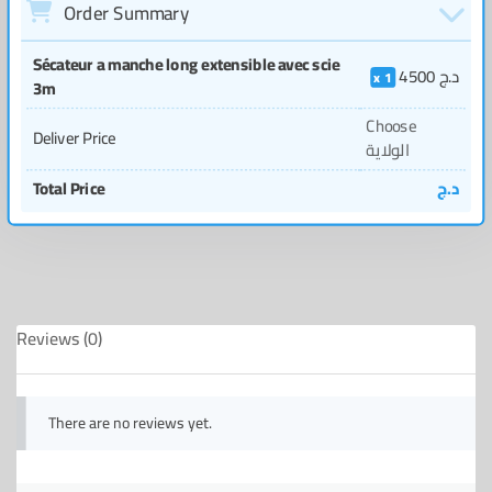
Order Summary
Sécateur a manche long extensible avec scie
4500
د.ج
1
3m
Choose
Deliver Price
الولاية
Total Price
د.ج
Reviews (0)
There are no reviews yet.