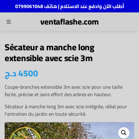
أطلب الآن وادفع عند الاستلام | هاتف 0799061048
ventaflashe.com
MENU
ch
Sécateur a manche long
extensible avec scie 3m
د.ج
4500
Coupe-branches extensible 3m avec scie pour une taille
facile, précise et sans effort des arbres en hauteur.
Sécateur à manche long 3m avec scie intégrée, idéal pour
l’entretien du jardin en toute sécurité.