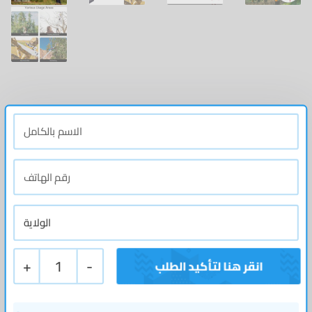
+
1
-