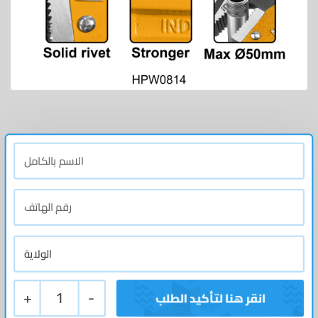
+
1
-