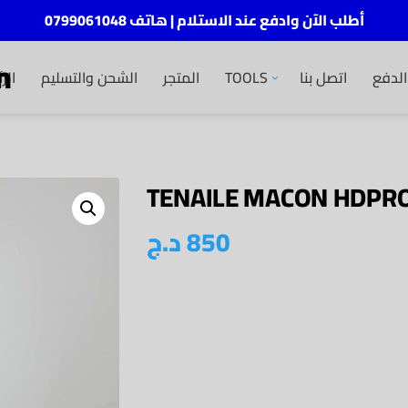
أطلب الآن وادفع عند الاستلام | هاتف 0799061048
m
الر
الشحن والتسليم
المتجر
TOOLS
اتصل بنا
لدفع
TENAILE MACON HDPRO
د.ج
850