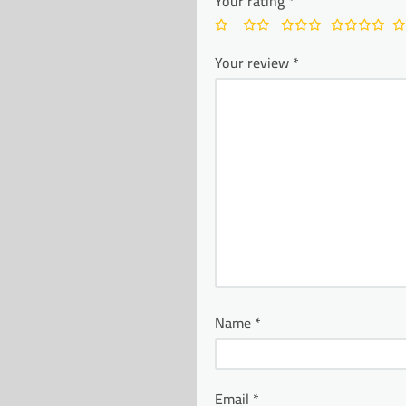
Your rating
*
Your review
*
Name
*
Email
*