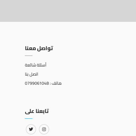
تواصل معنا
أسئلة شائعة
اتصل بنا
هاتف : 0799061048
تابعنا على