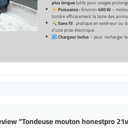
plus longue
(utile pour usages prolongé
Puissance :
Environ
400 W
– moteur
tondre efficacement la laine des anima
Sans fil
: pratique en extérieur ou d
d’une prise électrique.
Chargeur inclus
– pour recharger les
 review “Tondeuse mouton honestpro 21v