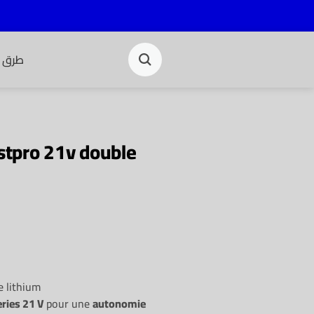
طرق ا
tpro 21v double
e lithium
eries 21 V
pour une
autonomie