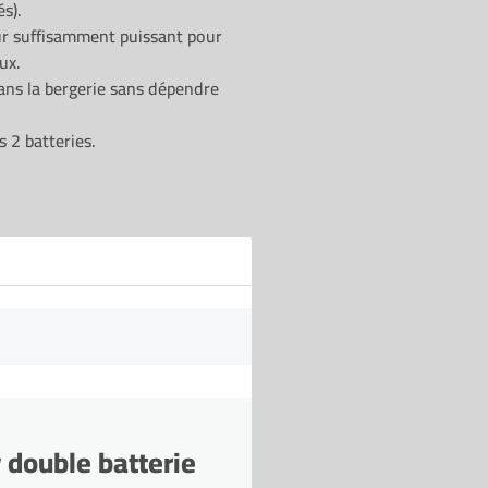
s).
 suffisamment puissant pour
ux.
ans la bergerie sans dépendre
 2 batteries.
 double batterie