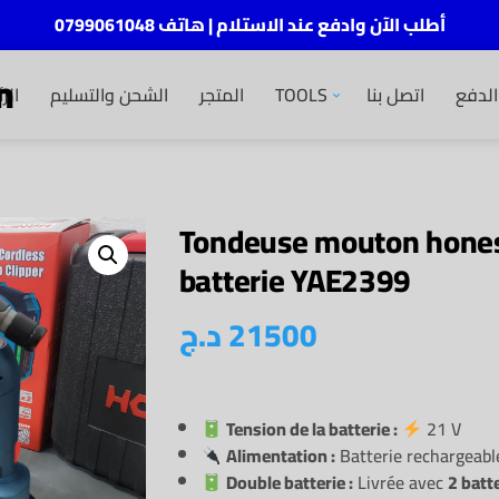
أطلب الآن وادفع عند الاستلام | هاتف 0799061048
m
الر
الشحن والتسليم
المتجر
TOOLS
اتصل بنا
لدفع
Tondeuse mouton hones
batterie YAE2399
د.ج
21500
Tension de la batterie :
21 V
Alimentation :
Batterie rechargeabl
Double batterie :
Livrée avec
2 batt