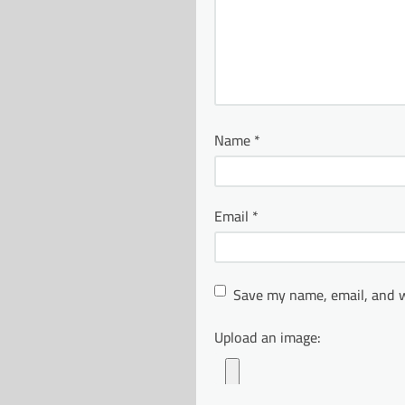
Name
*
Email
*
Save my name, email, and w
Upload an image: