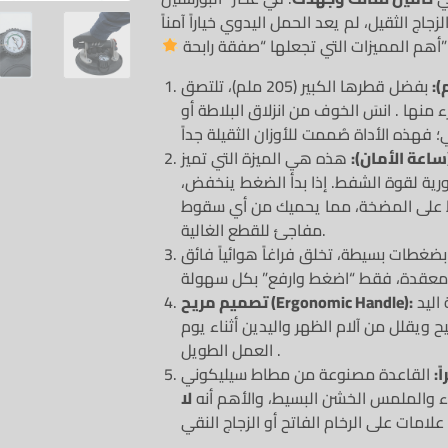
ت التي تجعلها “صفقة رابحة”:
بفضل قطرها الكبير (205 ملم)، تلتصق
 منها .
انسَ الخوف من انزلاق البلاطة أو
ساعة الأمان):
هذه هي الميزة التي تميز
ورية لقوة الشفط. إذا بدأ الضغط ينخفض،
ط على المضخة، مما يحميك من أي سقوط
مفاجئ للقطع الغالية.
ضغطات بسيطة، تخلق فراغاً هوائياً فائق
المقبض مصمم ليناسب قبضة اليد
تصميم مريح (Ergonomic Handle):
 ويقلل من آلام الظهر واليدين أثناء يوم
العمل الطويل .
ً:
القاعدة مصنوعة من مطاط سيليكوني
 والملمس الخشن البسيط، والأهم أنه
لا