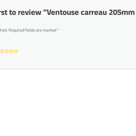
irst to review “Ventouse carreau 205
shed.
Required fields are marked
*