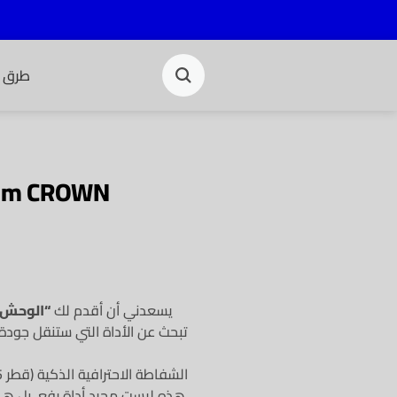
طرق ا
5mm CROWN
يسعدني أن أقدم لك
“الوحش 
تبحث عن الأداة التي ستنقل جودة
الشفاطة الاحترافية الذكية (قطر 205 ملم) – الأمان والقوة في قبضة يدك
هذه ليست مجرد أداة رفع، بل ه