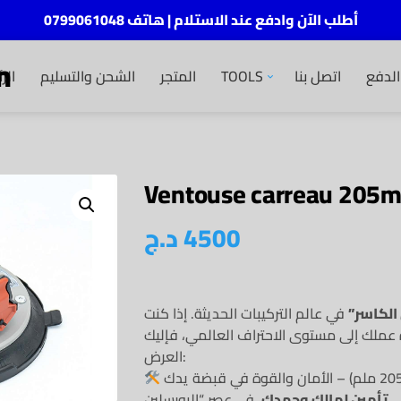
أطلب الآن وادفع عند الاستلام | هاتف 0799061048
m
لدفع
اتصل بنا
TOOLS
المتجر
الشحن والتسليم
الر
Ventouse carreau 20
4500
د.ج
الكاسر”
في عالم التركيبات الحديثة. إذا كنت
 عملك إلى مستوى الاحتراف العالمي، فإليك
العرض:
ي
تأمين لمالك وجهدك
. في عصر “البورسلين