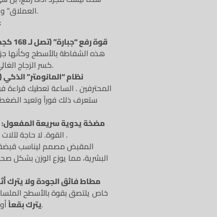
العملاق” والزجاج الثقيل، لم يعد الحمل اليدوي خياراً آمناً.
أهم المميزا
قوة رفع “جبارة” (تصل لـ 168 كجم):
هذه الشفاطة بالأسطح وكأنها جزء
كسر الزجاج الغالي؛ فهذه الأداة صُممت للأوزان الثقيلة جداً.
نظام “المانومتر” الذكي (
المحترفين . الساعة تعطيك قراءة ف
ستعرف ذلك فوراً وتعيد الضغ
مضخة يدوية سريعة المفعول:
ب
القوة. لا حاجة لآلات معقدة، فقط “اضغط وارفع” بكل سهولة .
البشرية، مما يوزع الوزن بشكل صحيح
مطاط فائق الجودة ولا يترك أثرا
خاص يلتصق بقوة بالأسطح الملساء
أو علامات على الرخام الفاتح أو الزجاج النقي.
يترك بقعاً