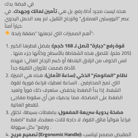
في قبضة يدك
هذه ليست مجرد أداة رفع، بل هي
تأمين لمالك وجهدك
. في
عصر “البورسلين العملاق” والزجاج الثقيل، لم يعد الحمل اليدوي
خياراً آمناً.
أهم المميزات التي تجعلها “صفقة رابحة”:
قوة رفع “جبارة” (تصل لـ 168 كجم):
بفضل قطرها الكبير
(205 ملم)، تلتصق هذه الشفاطة بالأسطح وكأنها جزء منها .
انسَ الخوف من انزلاق البلاطة أو كسر الزجاج الغالي؛ فهذه
الأداة صُممت للأوزان الثقيلة جداً.
نظام “المانومتر” الذكي (ساعة الأمان):
هذه هي الميزة
التي تميز المحترفين . الساعة تعطيك قراءة فورية لقوة
الشفط. إذا بدأ الضغط ينخفض، ستعرف ذلك فوراً وتعيد
الضغط على المضخة، مما يحميك من أي سقوط مفاجئ
للقطع الغالية.
مضخة يدوية سريعة المفعول:
بضغطات بسيطة، تخلق
فراغاً هوائياً فائق القوة. لا حاجة لآلات معقدة، فقط “اضغط
وارفع” بكل سهولة .
المقبض مصمم ليناسب
تصميم مريح (Ergonomic Handle):