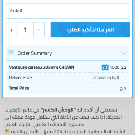
+
1
-
Order Summary
د.ج
4500
Ventouse carreau 205mm CROWN
1
Choose الولاية
Deliver Price
د.ج
Total Price
يسعدني أن أقدم لك
“الوحش الكاسر”
في عالم التركيبات
الحديثة. إذا كنت تبحث عن الأداة التي ستنقل جودة عملك إلى
مستوى الاحتراف العالمي، فإليك العرض:
الشفاطة الاحترافية الذكية (قطر 205 ملم) – الأمان والقوة