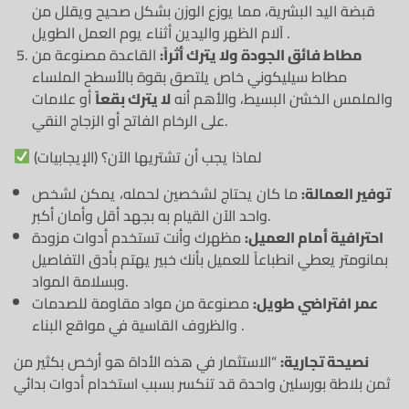
قبضة اليد البشرية، مما يوزع الوزن بشكل صحيح ويقلل من
آلام الظهر واليدين أثناء يوم العمل الطويل .
مطاط فائق الجودة ولا يترك أثراً:
القاعدة مصنوعة من
مطاط سيليكوني خاص يلتصق بقوة بالأسطح الملساء
والملمس الخشن البسيط، والأهم أنه
لا يترك بقعاً
أو علامات
على الرخام الفاتح أو الزجاج النقي.
لماذا يجب أن تشتريها الآن؟ (الإيجابيات)
توفير العمالة:
ما كان يحتاج لشخصين لحمله، يمكن لشخص
واحد الآن القيام به بجهد أقل وأمان أكبر.
احترافية أمام العميل:
مظهرك وأنت تستخدم أدوات مزودة
بمانومتر يعطي انطباعاً للعميل بأنك خبير يهتم بأدق التفاصيل
وبسلامة المواد.
عمر افتراضي طويل:
مصنوعة من مواد مقاومة للصدمات
والظروف القاسية في مواقع البناء .
نصيحة تجارية:
“الاستثمار في هذه الأداة هو أرخص بكثير من
ثمن بلاطة بورسلين واحدة قد تنكسر بسبب استخدام أدوات بدائي