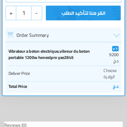
+
1
-
Order Summary
1
Vibrateur a beton electrique,vibreur du beton
9200
portable 1200w honestpro yae2845
د.ج
Choose
Deliver Price
الولاية
Total Price
د.ج
Reviews (0)