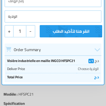
+
1
-
Order Summary
Visière industrielle en maille INGCO HFSPC21
د.ج
1
Deliver Price
Choose الولاية
Total Price
د.ج
Modèle :
HFSPC21
Spécification