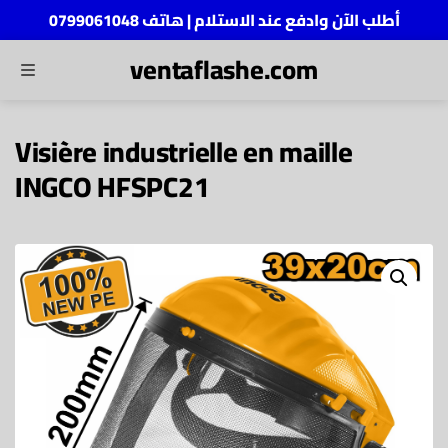
أطلب الآن وادفع عند الاستلام | هاتف 0799061048
ventaflashe.com
MENU
ch
Visière industrielle en maille
INGCO HFSPC21