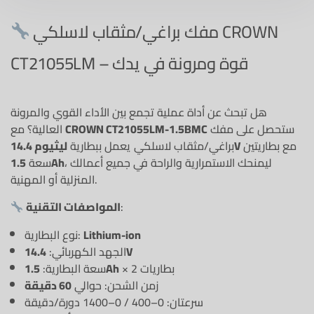
مفك براغي/مثقاب لاسلكي CROWN
CT21055LM – قوة ومرونة في يدك
هل تبحث عن أداة عملية تجمع بين الأداء القوي والمرونة
ستحصل على مفك
CROWN CT21055LM-1.5BMC
العالية؟ مع
مع بطاريتين
ليثيوم 14.4V
براغي/مثقاب لاسلكي يعمل ببطارية
، ليمنحك الاستمرارية والراحة في جميع أعمالك
1.5Ah
سعة
المنزلية أو المهنية.
:
المواصفات التقنية
Lithium-ion
نوع البطارية:
14.4V
الجهد الكهربائي:
× 2 بطاريات
1.5Ah
سعة البطارية:
زمن الشحن: حوالي
60 دقيقة
سرعتان: 0–400 / 0–1400 دورة/دقيقة