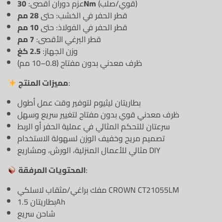
(قوي/صلب)
30Nm
عزم دوران أقصى:
قطر الحفر في الخشب: حتى
28 مم
قطر الحفر في الفولاذ: حتى
10 مم
قطر البرغي الأقصى:
7 مم
وزن الجهاز:
2.5 كغ
ظرف معدني بدون مفتاح (0.8–10 مم)
:
مميزات المنتج
بطاريتان ليثيوم لتوفير وقت عمل أطول
ظرف معدني قوي بدون مفتاح لتغيير سريع وسهل
سرعتان للتحكم المثالي في عملية الحفر أو الربط
تصميم مريح وخفيف الوزن لسهولة الاستخدام
مثالي للأعمال المنزلية، الورش، ومشاريع DIY
:
المحتويات المرفقة
مفك براغي/مثقاب لاسلكي CROWN CT21055LM
بطاريتان 1.5Ah
شاحن سريع