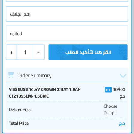
+
1
-
Order Summary
VISSEUSE 14.4V CROWN 2 BAT 1.5AH
10900
1
د.ج
CT21055LM-1.5BMC
Choose
Deliver Price
الولاية
د.ج
Total Price