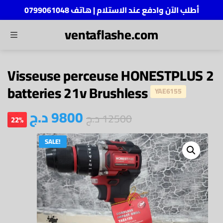
أطلب الآن وادفع عند الاستلام | هاتف 0799061048
ventaflashe.com
MENU
ch
Visseuse perceuse HONESTPLUS 2
batteries 21v Brushless
YAE6155
9800
د.ج
12500
د.ج
22%
SALE!