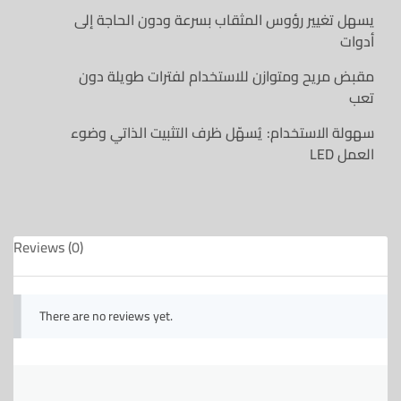
يسهل تغيير رؤوس المثقاب بسرعة ودون الحاجة إلى
أدوات
مقبض مريح ومتوازن للاستخدام لفترات طويلة دون
تعب
سهولة الاستخدام: يُسهّل ظرف التثبيت الذاتي وضوء
LED العمل
Reviews (0)
There are no reviews yet.