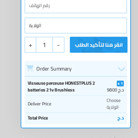
+
1
-
Order Summary
Visseuse perceuse HONESTPLUS 2
1
د.ج
9800
batteries 21v Brushless
Choose
Deliver Price
الولاية
د.ج
Total Price